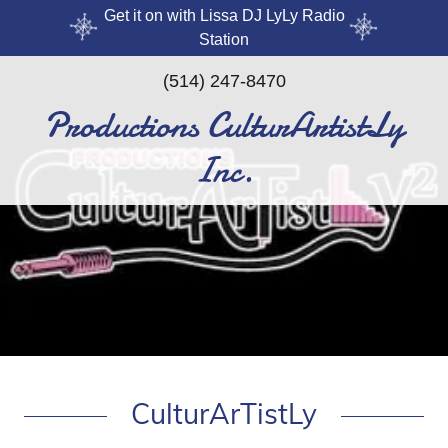
Get it on with Lissa DJ LyLy Radio
Station
(514) 247-8470
Productions CulturArtistLy
Inc.
CulturArTistLy